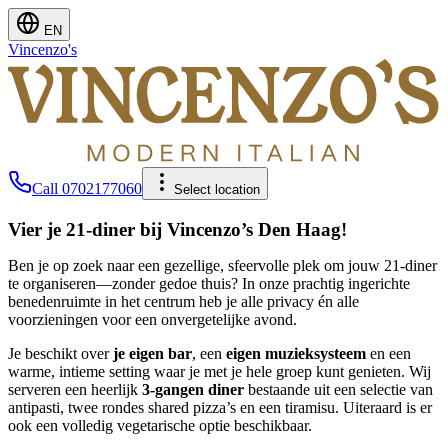
EN
Vincenzo's
Call
0702177060
Select location
Vier je 21-diner bij Vincenzo’s Den Haag!
Ben je op zoek naar een gezellige, sfeervolle plek om jouw 21-diner
te organiseren—zonder gedoe thuis? In onze prachtig ingerichte
benedenruimte in het centrum heb je alle privacy én alle
voorzieningen voor een onvergetelijke avond.
Je beschikt over
je eigen bar
, een
eigen muzieksysteem
en een
warme, intieme setting waar je met je hele groep kunt genieten. Wij
serveren een heerlijk
3-gangen diner
bestaande uit een selectie van
antipasti, twee rondes shared pizza’s en een tiramisu. Uiteraard is er
ook een volledig vegetarische optie beschikbaar.