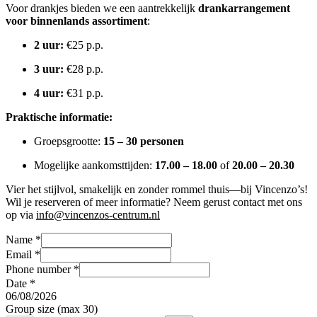
Voor drankjes bieden we een aantrekkelijk
drankarrangement
voor binnenlands assortiment
:
2 uur:
€25 p.p.
3 uur:
€28 p.p.
4 uur:
€31 p.p.
Praktische informatie:
Groepsgrootte:
15 – 30 personen
Mogelijke aankomsttijden:
17.00 – 18.00
of
20.00 – 20.30
Vier het stijlvol, smakelijk en zonder rommel thuis—bij Vincenzo’s!
Wil je reserveren of meer informatie? Neem gerust contact met ons
op via
info@vincenzos-centrum.nl
Name
*
Email
*
Phone number
*
Date
*
06
/
08
/
2026
Group size (max 30)