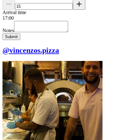
Arrival time
17
:
00
Notes
Submit
@vincenzos.pizza