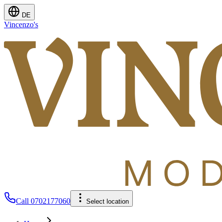
DE
Vincenzo's
Call
0702177060
Select location