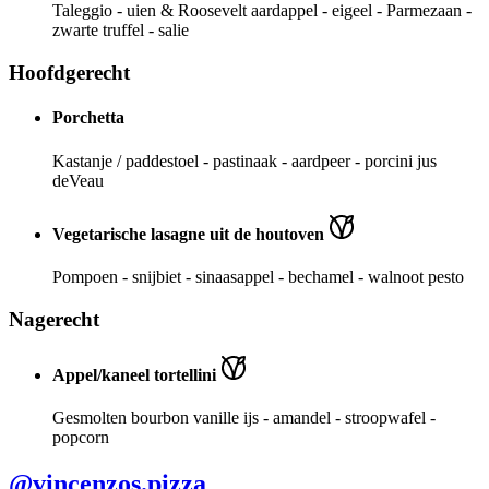
Taleggio - uien & Roosevelt aardappel - eigeel - Parmezaan -
zwarte truffel - salie
Hoofdgerecht
Porchetta
Kastanje / paddestoel - pastinaak - aardpeer - porcini jus
deVeau
Vegetarische lasagne uit de houtoven
Pompoen - snijbiet - sinaasappel - bechamel - walnoot pesto
Nagerecht
Appel/kaneel tortellini
Gesmolten bourbon vanille ijs - amandel - stroopwafel -
popcorn
@vincenzos.pizza